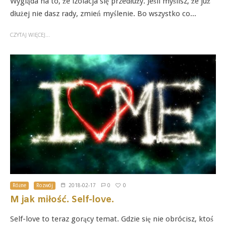
Wygląda na to, że izolacja się przedłuży. Jeśli myślisz, że już
dłużej nie dasz rady, zmień myślenie. Bo wszystko co...
CZYTAJ WIĘCEJ...
0
Różne
Rozwój
2018-02-17
0
M jak miłość. Self-love.
Self-love to teraz gorący temat. Gdzie się nie obrócisz, ktoś