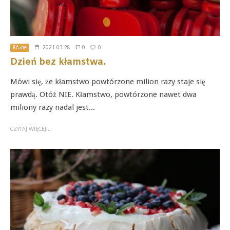
0
Różne
2021-03-28
0
Dzień bez kłamstwa.
Mówi się, że kłamstwo powtórzone milion razy staje się
prawdą. Otóż NIE. Kłamstwo, powtórzone nawet dwa
miliony razy nadal jest...
CZYTAJ WIĘCEJ...