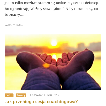
Jak to tylko możliwe staram się unikać etykietek i definicji.
Bo ograniczają! Weźmy słowo „dom”. Niby rozumiemy, co
to znaczy,...
CZYTAJ WIĘCEJ...
0
Różne
Rozwój
2016-12-31
0
Jak przebiega sesja coachingowa?