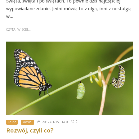
Święta, święta i po świętach. To pewnie dziś najczęściej
wypowiadane zdanie. Jedni mówią to z ulgą, inni z nostalgią
w...
CZYTAJ WIĘCEJ...
0
Różne
Rozwój
2017-01-15
0
Rozwój, czyli co?