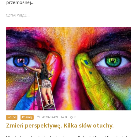
przemożnej...
CZYTAJ WIĘCEJ...
0
Różne
Rozwój
2020-04-09
0
Zmień perspektywę. Kilka słów otuchy.