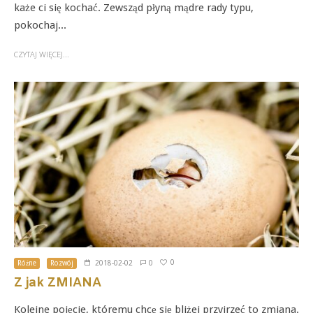
każe ci się kochać. Zewsząd płyną mądre rady typu,
pokochaj...
CZYTAJ WIĘCEJ...
0
Różne
Rozwój
2018-02-02
0
Z jak ZMIANA
Kolejne pojęcie, któremu chcę się bliżej przyjrzeć to zmiana.