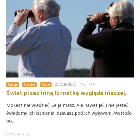
0
Relacje
Rodzina
Różne
2020-05-05
0
Świat przez inną lornetkę wygląda inaczej.
Możesz nie wiedzieć, że je masz. Ale nawet jeśli nie jesteś
świadomy ich istnienia, działasz pod ich wpływem. Wartości,
bo...
CZYTAJ WIĘCEJ...