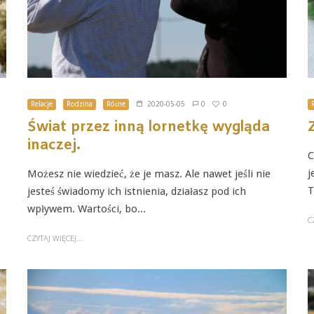
0
Relacje
Rodzina
Różne
2020-05-05
0
Świat przez inną lornetkę wygląda
inaczej.
C
j
Możesz nie wiedzieć, że je masz. Ale nawet jeśli nie
T
jesteś świadomy ich istnienia, działasz pod ich
wpływem. Wartości, bo...
C
CZYTAJ WIĘCEJ...