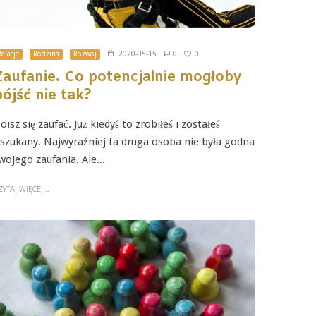
0
Relacje
Rodzina
Rozwój
2020-05-15
0
Zaufanie. Co potencjalnie mogłoby
pójść nie tak?
oisz się zaufać. Już kiedyś to zrobiłeś i zostałeś
szukany. Najwyraźniej ta druga osoba nie była godna
wojego zaufania. Ale...
ZYTAJ WIĘCEJ...