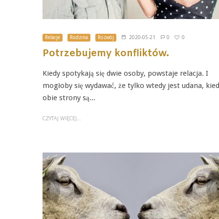
0
Relacje
Rodzina
Rozwój
2020-05-21
0
Potrzebujemy konfliktów.
Kiedy spotykają się dwie osoby, powstaje relacja. I
mogłoby się wydawać, że tylko wtedy jest udana, kie
obie strony są...
CZYTAJ WIĘCEJ...