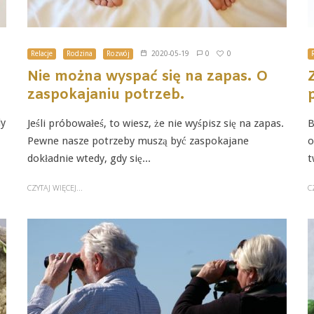
0
Relacje
Rodzina
Rozwój
2020-05-19
0
Nie można wyspać się na zapas. O
zaspokajaniu potrzeb.
dy
Jeśli próbowałeś, to wiesz, że nie wyśpisz się na zapas.
B
Pewne nasze potrzeby muszą być zaspokajane
o
dokładnie wtedy, gdy się...
t
CZYTAJ WIĘCEJ...
C