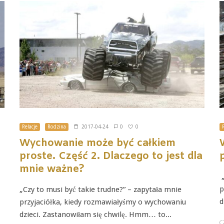
0
Relacje
Rodzina
2017-04-24
0
Wychowanie może być całkiem
proste. Część 2. Dlaczego to jest dla
mnie ważne?
„
p
„Czy to musi być takie trudne?” – zapytała mnie
d
przyjaciółka, kiedy rozmawiałyśmy o wychowaniu
dzieci. Zastanowiłam się chwilę. Hmm… to...
C