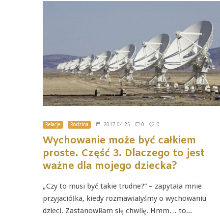
0
Relacje
Rodzina
2017-04-25
0
Wychowanie może być całkiem
proste. Część 3. Dlaczego to jest
ważne dla mojego dziecka?
„Czy to musi być takie trudne?” – zapytała mnie
przyjaciółka, kiedy rozmawiałyśmy o wychowaniu
dzieci. Zastanowiłam się chwilę. Hmm… to...