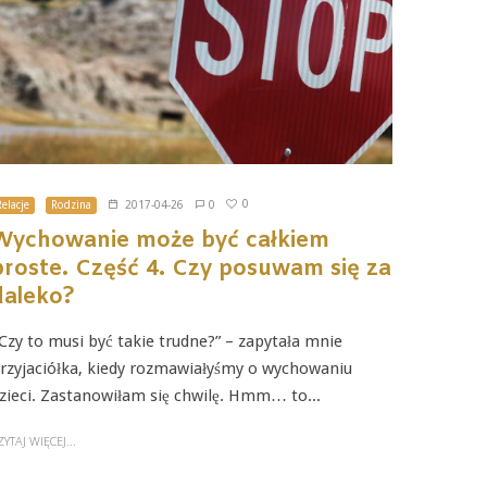
0
Relacje
Rodzina
2017-04-26
0
Wychowanie może być całkiem
proste. Część 4. Czy posuwam się za
daleko?
Czy to musi być takie trudne?” – zapytała mnie
rzyjaciółka, kiedy rozmawiałyśmy o wychowaniu
zieci. Zastanowiłam się chwilę. Hmm… to...
ZYTAJ WIĘCEJ...