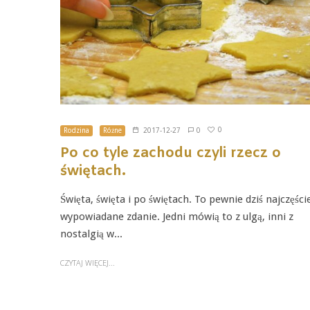
0
Rodzina
Różne
2017-12-27
0
Po co tyle zachodu czyli rzecz o
świętach.
Święta, święta i po świętach. To pewnie dziś najczęści
wypowiadane zdanie. Jedni mówią to z ulgą, inni z
nostalgią w...
CZYTAJ WIĘCEJ...