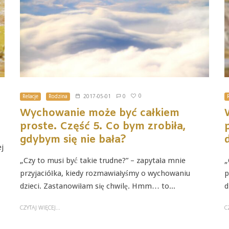
0
Relacje
Rodzina
2017-05-01
0
Wychowanie może być całkiem
proste. Część 5. Co bym zrobiła,
gdybym się nie bała?
ej
„Czy to musi być takie trudne?” – zapytała mnie
„
przyjaciółka, kiedy rozmawiałyśmy o wychowaniu
p
dzieci. Zastanowiłam się chwilę. Hmm… to...
d
CZYTAJ WIĘCEJ...
C