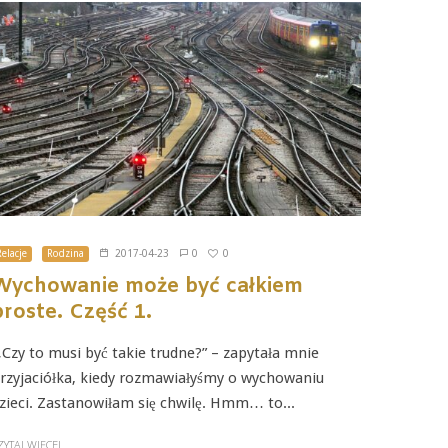
0
Relacje
Rodzina
2017-04-23
0
Wychowanie może być całkiem
proste. Część 1.
Czy to musi być takie trudne?” – zapytała mnie
rzyjaciółka, kiedy rozmawiałyśmy o wychowaniu
zieci. Zastanowiłam się chwilę. Hmm… to...
ZYTAJ WIĘCEJ...