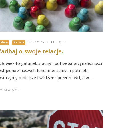
0
Relacje
Rodzina
2020-05-03
0
Zadbaj o swoje relacje.
złowiek to gatunek stadny i potrzeba przynależności
est jedną z naszych fundamentalnych potrzeb.
worzymy mniejsze i większe społeczności, a w...
ZYTAJ WIĘCEJ...