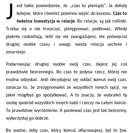
J
est takie powiedzenie, że „czas to pieniądz”. Ja dołożę
kolejne, które również powinno wejść do kanonu.
Czas to
świetna inwestycja w relacje
. Bo relacje, są jak roślinki.
Trzeba się o nie troszczyć, pielęgnować, podlewać. Wtedy
pięknie rozkwitają. Jeśli się nie zaangażujesz, nie poświęcisz
drugiej osobie czasu i uwagi, wasza relacja uschnie i
zmarnieje.
Podarowując drugiej osobie swój czas, dajesz jej coś
prawdziwie bezcennego. Bo czas to jedyna rzecz, której nie
można odzyskać. Jeśli decydujesz się oddać komuś swój czas,
oznacza to, że zrezygnowałeś ze wszystkich innych opcji, na
jakie mógłbyś go spożytkować. A to znaczy, że wybrałeś tę
osobę spośród wszystkich innych ludzi i rzeczy na całym świcie.
To prawdziwe wyróżnienie. A ponieważ czas jest tak bezcenny,
wykorzystaj go dobrze.
Bo ważne, żeby czas, który komuś ofiarowujesz, był to tzw.