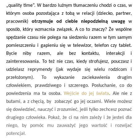
„quality time”. W bardzo luźnym tłumaczeniu chodzi o czas, w
którym osoba pozostająca z tobą w relacji (dziecko, partner,
pracownik)
otrzymuje od ciebie niepodzielną uwagę
w
sposób, który wzmacnia związek. A co to znaczy? Że wspólne
spędzanie czasu nie polega na siedzeniu razem w tym samym
pomieszczeniu i gapieniu się w telewizor, telefon czy tablet.
Bycie niby razem, ale bez kontaktu, interakcji i
zainteresowania. To też nie czas, kiedy strofujesz, pouczasz i
udzielasz reprymendy (jak wydaje się wielu rodzicom i
przełożonym). To wykazanie zaciekawienia drugim
człowiekiem, prawdziwego i szczerego. Posłuchanie, co do
powiedzenia ma ta osoba.
Wejście do jej świata
. Ale nie z
butami, a z chęcią, by zobaczyć go jej oczami. Wiele możesz
się dowiedzieć, nauczyć i zrozumieć, jeśli tylko zechcesz poznać
drugiego człowieka. Pokaż, że ci na nim zależy i że jesteś dla
niego, by pomóc mu zauważyć jego wartość i rozwijać
potencjał.