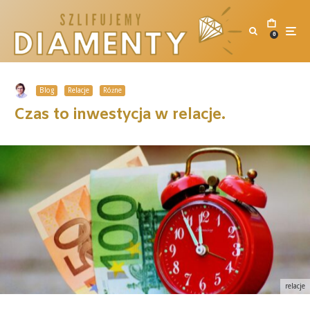
0
Blog
Relacje
Różne
Czas to inwestycja w relacje.
relacje