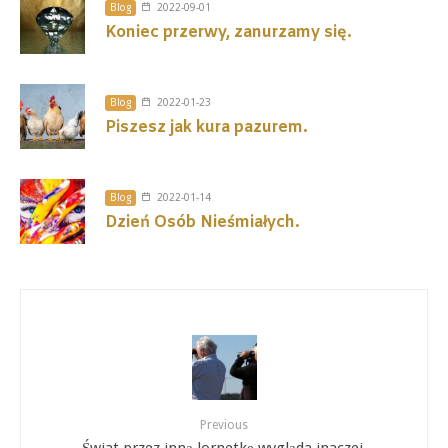
Blog
2022-09-01
Koniec przerwy, zanurzamy się.
Blog
2022-01-23
Piszesz jak kura pazurem.
Blog
2022-01-14
Dzień Osób Nieśmiałych.
Previous
Świat przez inną lornetkę wygląda inaczej.