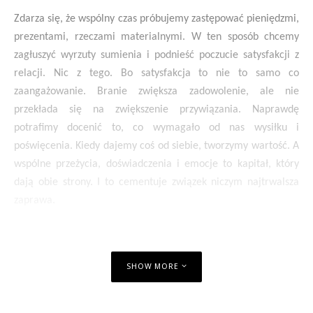
Zdarza się, że wspólny czas próbujemy zastępować pieniędzmi,
prezentami, rzeczami materialnymi. W ten sposób chcemy
zagłuszyć wyrzuty sumienia i podnieść poczucie satysfakcji z
relacji. Nic z tego. Bo satysfakcja to nie to samo co
zaangażowanie. Branie zwiększa zadowolenie, ale nie
przekłada się na zwiększenie przywiązania. Naprawdę
potrafimy docenić to, co wymagało od nas wysiłku i
poświęcenia. Kiedy dajemy coś od siebie, tworzymy wartość. A
wspólne przeżycia, doświadczenia i emocje to kapitał, który
dają obie strony. I to cementuje związek niczym najtrwalsza
zaprawa.
SHOW MORE