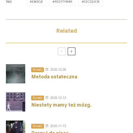
TAGS
EMOCJE
POZYTYWNY
SZCZĘŚCIE
Related
Rozwój
2020-12-28
Metoda ostateczna
Rozwój
2020-12-13
Niestety mamy też mózg.
Rozwój
2020-11-15