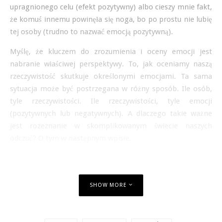
upragnionego celu (efekt pozytywny) albo cieszy mnie fakt,
że komuś innemu powinęła się noga, bo po prostu nie lubię
tej osoby (trudno to nazwać emocją pozytywną).
Myślę, że kluczem do zrozumienia i oceny emocji jest
nabranie właściwej perspektywy. To, jak oceniamy naszą
rzeczywistość skutkuje określonymi emocjami. Ta sama
sytuacja może być postrzegana w różny sposób. Ile osób,
tyle rzeczywistości. Ile rzeczywistości, tyle emocji
(pozytywnych lub negatywnych). A dlaczego takie ważne
jest rozeznanie w skomplikowanym świecie naszych
odczuć? O tym w następnym wpisie.
SHOW MORE