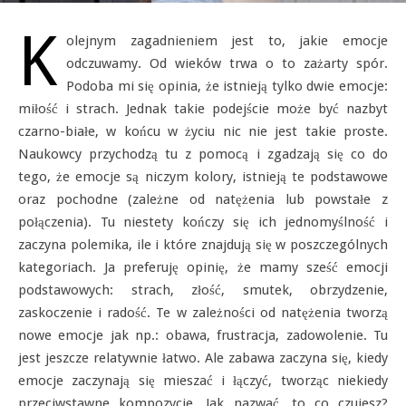
K
olejnym zagadnieniem jest to, jakie emocje
odczuwamy. Od wieków trwa o to zażarty spór.
Podoba mi się opinia, że istnieją tylko dwie emocje:
miłość i strach. Jednak takie podejście może być nazbyt
czarno-białe, w końcu w życiu nic nie jest takie proste.
Naukowcy przychodzą tu z pomocą i zgadzają się co do
tego, że emocje są niczym kolory, istnieją te podstawowe
oraz pochodne (zależne od natężenia lub powstałe z
połączenia). Tu niestety kończy się ich jednomyślność i
zaczyna polemika, ile i które znajdują się w poszczególnych
kategoriach. Ja preferuję opinię, że mamy sześć emocji
podstawowych: strach, złość, smutek, obrzydzenie,
zaskoczenie i radość. Te w zależności od natężenia tworzą
nowe emocje jak np.: obawa, frustracja, zadowolenie. Tu
jest jeszcze relatywnie łatwo. Ale zabawa zaczyna się, kiedy
emocje zaczynają się mieszać i łączyć, tworząc niekiedy
przeciwstawne kompozycje. Jak nazwać, to co czujesz?