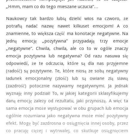
„Hmm, mam co do tego mieszane uczucia”…
Naukowcy tak bardzo lubią dzielić włos na czworo, że
potrafią nadać nazwę nawet kilkuset emocjom! A co
znamienne, to większa część ma konotacje negatywne. Na
jedną emocję „pozytywna” przypadają trzy emocje
„negatywne”. Chwila, chwila, ale co to w ogóle znaczy
emocja pozytywna lub negatywna? Od razu nasuwa się
odpowiedź, że te odczucia, które są dla nas przyjemne
(radość) są pozytywne. Te, które niosą ze sobą negatywny
ładunek emocjonalny (złość) lub są owiane złą sławą
(zazdrość) potocznie nazywamy negatywnymi. Ja jednak
wyznaję inny podział! To, w jakiej kategorii sklasyfikujemy
daną emocję zależy od rezultatu, jaki przynoszą. A więc ta
sama emocja może występować w obu grupach lub emocja
ogólnie rozumiana jako negatywna może mieć pozytywny
efekt. Mogę być zazdrosna o osiągnięcia innej osoby, przez
co pracuję ciężej i wytrwalej, co skutkuje osiągnięciem