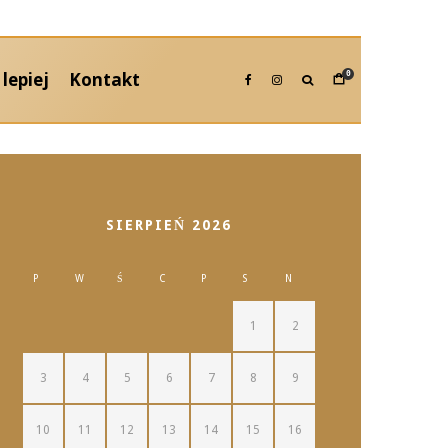
lepiej
Kontakt
0
SIERPIEŃ 2026
P
W
Ś
C
P
S
N
1
2
3
4
5
6
7
8
9
10
11
12
13
14
15
16