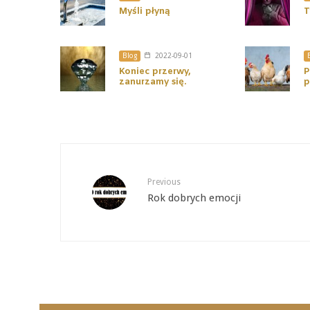
Myśli płyną
T
Blog
2022-09-01
Koniec przerwy,
P
zanurzamy się.
p
Previous
Rok dobrych emocji