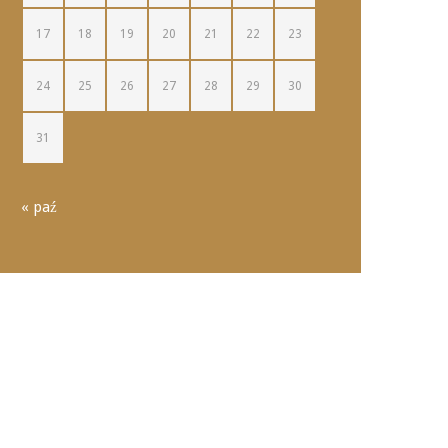
17
18
19
20
21
22
23
24
25
26
27
28
29
30
31
« paź