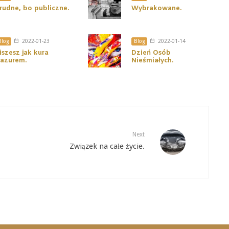
rudne, bo publiczne.
Wybrakowane.
Blog
2022-01-23
Blog
2022-01-14
iszesz jak kura
Dzień Osób
azurem.
Nieśmiałych.
Next
Związek na całe życie.