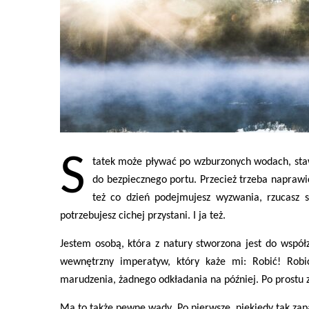
S
tatek może pływać po wzburzonych wodach, staw
do bezpiecznego portu. Przecież trzeba naprawić
też co dzień podejmujesz wyzwania, rzucasz s
potrzebujesz cichej przystani. I ja też.
Jestem osobą, która z natury stworzona jest do wspó
wewnętrzny imperatyw, który każe mi: Robić! Robi
marudzenia, żadnego odkładania na później. Po prostu 
Ma to także pewne wady. Po pierwsze, niekiedy tak zap