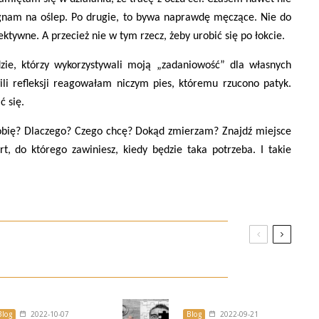
 gnam na oślep. Po drugie, to bywa naprawdę męczące. Nie do
ktywne. A przecież nie w tym rzecz, żeby urobić się po łokcie.
ludzie, którzy wykorzystywali moją „zadaniowość” dla własnych
li refleksji reagowałam niczym pies, któremu rzucono patyk.
ć się.
robię? Dlaczego? Czego chcę? Dokąd zmierzam? Znajdź miejsce
rt, do którego zawiniesz, kiedy będzie taka potrzeba. I takie
Blog
2022-10-07
Blog
2022-09-21