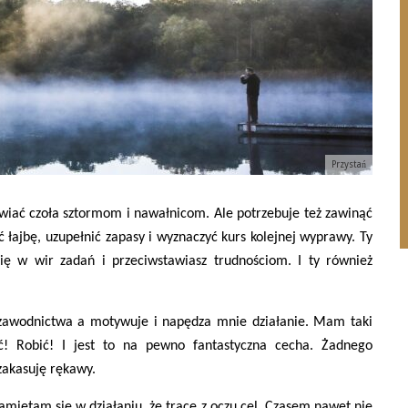
Przystań
iać czoła sztormom i nawałnicom. Ale potrzebuje też zawinąć
 łajbę, uzupełnić zapasy i wyznaczyć kurs kolejnej wyprawy. Ty
ię w wir zadań i przeciwstawiasz trudnościom. I ty również
łzawodnictwa a motywuje i napędza mnie działanie. Mam taki
ć! Robić! I jest to na pewno fantastyczna cecha. Żadnego
zakasuję rękawy.
amiętam się w działaniu, że tracę z oczu cel. Czasem nawet nie