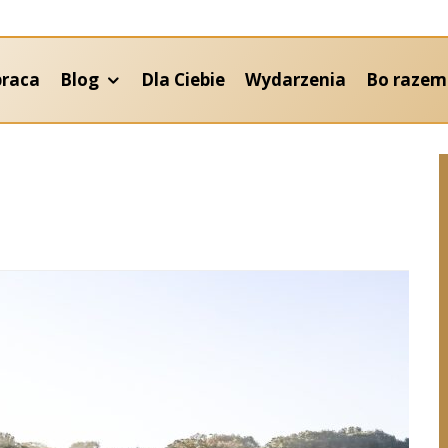
praca
Blog
Dla Ciebie
Wydarzenia
Bo razem 