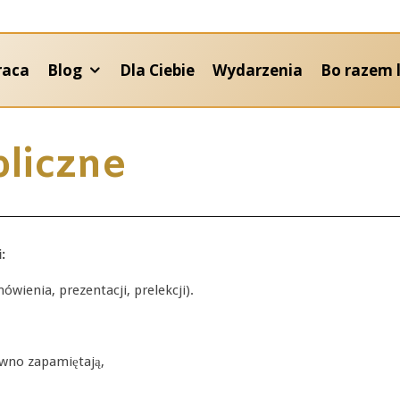
raca
Blog
Dla Ciebie
Wydarzenia
Bo razem l
liczne
:
ienia, prezentacji, prelekcji).
ewno zapamiętają,