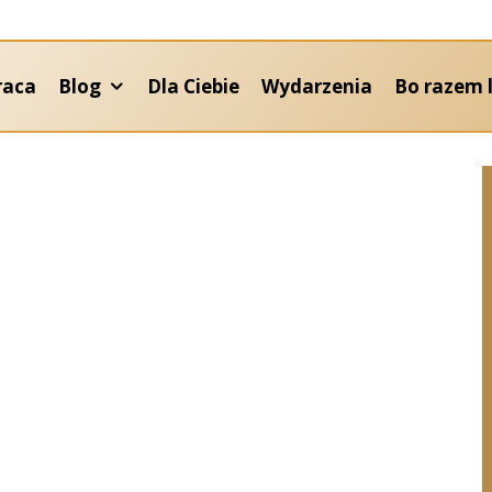
raca
Blog
Dla Ciebie
Wydarzenia
Bo razem l