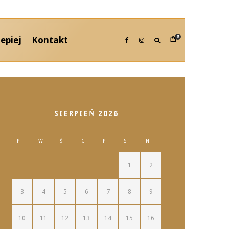
epiej
Kontakt
0
SIERPIEŃ 2026
P
W
Ś
C
P
S
N
1
2
3
4
5
6
7
8
9
10
11
12
13
14
15
16