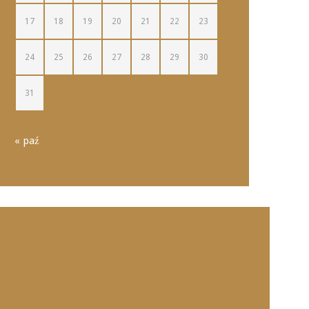
17
18
19
20
21
22
23
24
25
26
27
28
29
30
31
« paź